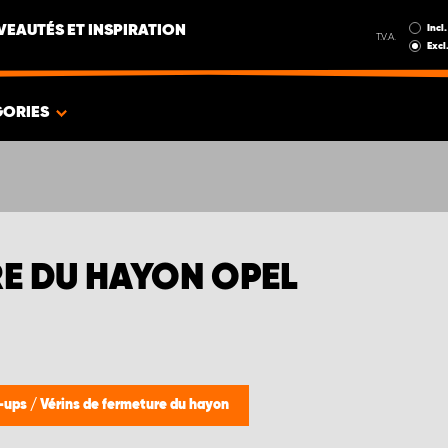
Incl.
EAUTÉS ET INSPIRATION
T.V.A.
Excl
GORIES
RE DU HAYON OPEL
k-ups
/
Vérins de fermeture du hayon