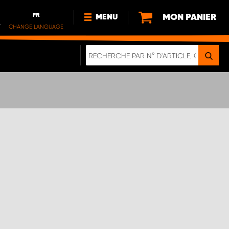
FR
MON PANIER
MENU
.
CHANGE LANGUAGE
DE
FR
NL
NOUVEAUTÉS
À PROPOS DE NOUS
DURABILITÉ
NOTRE BROCHURE NUMÉRIQUE