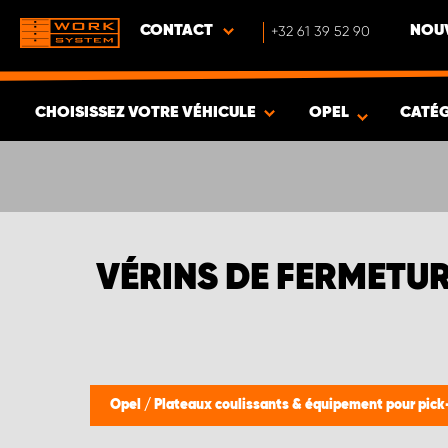
CONTACT
+32 61 39 52 90
NOUV
CHOISISSEZ VOTRE VÉHICULE
OPEL
CATÉ
VOIR LES RÉSULTATS -
654
ARTICLES
VÉRINS DE FERMETU
Opel
/
Plateaux coulissants & équipement pour pic