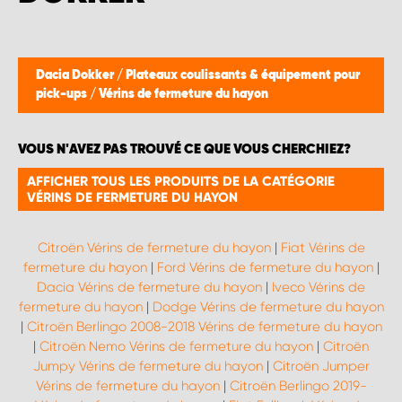
WORK SYSTEM BRUXELLES
WORK SYSTEM LIMBURG-KEMPEN
Dacia Dokker
/
Plateaux coulissants & équipement pour
pick-ups
/
Vérins de fermeture du hayon
WORK SYSTEM NAMUR
VOUS N'AVEZ PAS TROUVÉ CE QUE VOUS CHERCHIEZ?
WORK SYSTEM WEST BY PRO-VAN
AFFICHER TOUS LES PRODUITS DE LA CATÉGORIE
VÉRINS DE FERMETURE DU HAYON
Citroën Vérins de fermeture du hayon
|
Fiat Vérins de
fermeture du hayon
|
Ford Vérins de fermeture du hayon
|
Dacia Vérins de fermeture du hayon
|
Iveco Vérins de
fermeture du hayon
|
Dodge Vérins de fermeture du hayon
|
Citroën Berlingo 2008-2018 Vérins de fermeture du hayon
|
Citroën Nemo Vérins de fermeture du hayon
|
Citroën
Jumpy Vérins de fermeture du hayon
|
Citroën Jumper
Vérins de fermeture du hayon
|
Citroën Berlingo 2019-