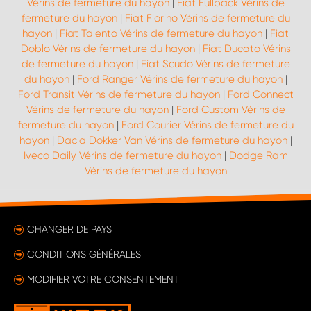
Vérins de fermeture du hayon
|
Fiat Fullback Vérins de
fermeture du hayon
|
Fiat Fiorino Vérins de fermeture du
hayon
|
Fiat Talento Vérins de fermeture du hayon
|
Fiat
Doblo Vérins de fermeture du hayon
|
Fiat Ducato Vérins
de fermeture du hayon
|
Fiat Scudo Vérins de fermeture
du hayon
|
Ford Ranger Vérins de fermeture du hayon
|
Ford Transit Vérins de fermeture du hayon
|
Ford Connect
Vérins de fermeture du hayon
|
Ford Custom Vérins de
fermeture du hayon
|
Ford Courier Vérins de fermeture du
hayon
|
Dacia Dokker Van Vérins de fermeture du hayon
|
Iveco Daily Vérins de fermeture du hayon
|
Dodge Ram
Vérins de fermeture du hayon
CHANGER DE PAYS
CONDITIONS GÉNÉRALES
MODIFIER VOTRE CONSENTEMENT