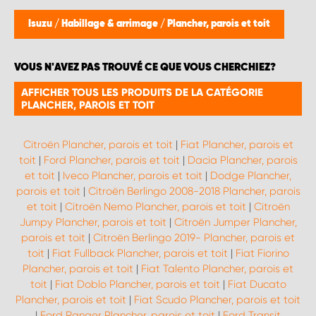
WORK SYSTEM BRUXELLES
Isuzu
/
Habillage & arrimage
/
Plancher, parois et toit
WORK SYSTEM LIMBURG-KEMPEN
VOUS N'AVEZ PAS TROUVÉ CE QUE VOUS CHERCHIEZ?
WORK SYSTEM NAMUR
AFFICHER TOUS LES PRODUITS DE LA CATÉGORIE
PLANCHER, PAROIS ET TOIT
WORK SYSTEM WEST BY PRO-VAN
Citroën Plancher, parois et toit
|
Fiat Plancher, parois et
toit
|
Ford Plancher, parois et toit
|
Dacia Plancher, parois
et toit
|
Iveco Plancher, parois et toit
|
Dodge Plancher,
parois et toit
|
Citroën Berlingo 2008-2018 Plancher, parois
et toit
|
Citroën Nemo Plancher, parois et toit
|
Citroën
Jumpy Plancher, parois et toit
|
Citroën Jumper Plancher,
parois et toit
|
Citroën Berlingo 2019- Plancher, parois et
toit
|
Fiat Fullback Plancher, parois et toit
|
Fiat Fiorino
Plancher, parois et toit
|
Fiat Talento Plancher, parois et
toit
|
Fiat Doblo Plancher, parois et toit
|
Fiat Ducato
Plancher, parois et toit
|
Fiat Scudo Plancher, parois et toit
|
Ford Ranger Plancher, parois et toit
|
Ford Transit