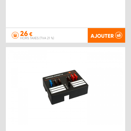
26
€
AJOUTER
HORS TAXES (TVA 21 %)