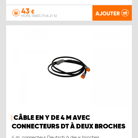
43
€
AJOUTER
HORS TAXES (TVA 21 %)
CÂBLE EN Y DE 4 M AVEC
CONNECTEURS DT À DEUX BROCHES
4 m, connecteur Deutsch à deux broches.