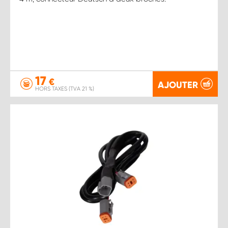
17
€
AJOUTER
HORS TAXES (TVA 21 %)