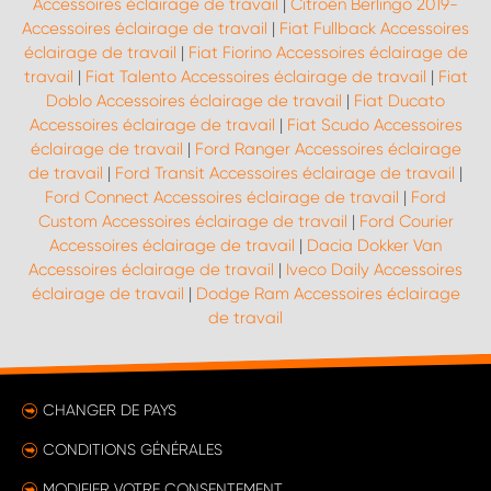
Accessoires éclairage de travail
|
Citroën Berlingo 2019-
Accessoires éclairage de travail
|
Fiat Fullback Accessoires
éclairage de travail
|
Fiat Fiorino Accessoires éclairage de
travail
|
Fiat Talento Accessoires éclairage de travail
|
Fiat
Doblo Accessoires éclairage de travail
|
Fiat Ducato
Accessoires éclairage de travail
|
Fiat Scudo Accessoires
éclairage de travail
|
Ford Ranger Accessoires éclairage
de travail
|
Ford Transit Accessoires éclairage de travail
|
Ford Connect Accessoires éclairage de travail
|
Ford
Custom Accessoires éclairage de travail
|
Ford Courier
Accessoires éclairage de travail
|
Dacia Dokker Van
Accessoires éclairage de travail
|
Iveco Daily Accessoires
éclairage de travail
|
Dodge Ram Accessoires éclairage
de travail
CHANGER DE PAYS
CONDITIONS GÉNÉRALES
MODIFIER VOTRE CONSENTEMENT