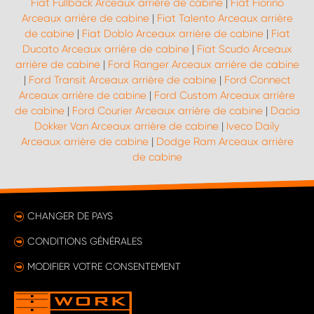
Fiat Fullback Arceaux arrière de cabine
|
Fiat Fiorino
Arceaux arrière de cabine
|
Fiat Talento Arceaux arrière
de cabine
|
Fiat Doblo Arceaux arrière de cabine
|
Fiat
Ducato Arceaux arrière de cabine
|
Fiat Scudo Arceaux
arrière de cabine
|
Ford Ranger Arceaux arrière de cabine
|
Ford Transit Arceaux arrière de cabine
|
Ford Connect
Arceaux arrière de cabine
|
Ford Custom Arceaux arrière
de cabine
|
Ford Courier Arceaux arrière de cabine
|
Dacia
Dokker Van Arceaux arrière de cabine
|
Iveco Daily
Arceaux arrière de cabine
|
Dodge Ram Arceaux arrière
de cabine
CHANGER DE PAYS
CONDITIONS GÉNÉRALES
MODIFIER VOTRE CONSENTEMENT