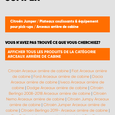
WORK SYSTEM BRUXELLES
WORK SYSTEM LIMBURG-KEMPEN
Citroën Jumper
/
Plateaux coulissants & équipement
pour pick-ups
/
Arceaux arrière de cabine
WORK SYSTEM NAMUR
VOUS N'AVEZ PAS TROUVÉ CE QUE VOUS CHERCHIEZ?
WORK SYSTEM WEST BY PRO-VAN
AFFICHER TOUS LES PRODUITS DE LA CATÉGORIE
ARCEAUX ARRIÈRE DE CABINE
Citroën Arceaux arrière de cabine
|
Fiat Arceaux arrière
de cabine
|
Ford Arceaux arrière de cabine
|
Dacia
Arceaux arrière de cabine
|
Iveco Arceaux arrière de
cabine
|
Dodge Arceaux arrière de cabine
|
Citroën
Berlingo 2008-2018 Arceaux arrière de cabine
|
Citroën
Nemo Arceaux arrière de cabine
|
Citroën Jumpy Arceaux
arrière de cabine
|
Citroën Jumper Arceaux arrière de
cabine
|
Citroën Berlingo 2019- Arceaux arrière de cabine
|