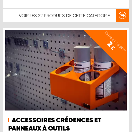
VOIR LES
22 PRODUITS
DE CETTE CATÉGORIE
EXEMPLE DE PRIX
2
€
ACCESSOIRES CRÉDENCES ET
PANNEAUX À OUTILS