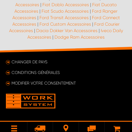
Accessoires
|
Fiat Doblo Accessoires
|
Fiat Ducato
Accessoires
|
Fiat Scudo Accessoires
|
Ford Ranger
Accessoires
|
Ford Transit Accessoires
|
Ford Connect
Accessoires
|
Ford Custom Accessoires
|
Ford Courier
Accessoires
|
Dacia Dokker Van Accessoires
|
Iveco Daily
Accessoires
|
Dodge Ram Accessoires
CHANGER DE PAYS
CONDITIONS GÉNÉRALES
MODIFIER VOTRE CONSENTEMENT