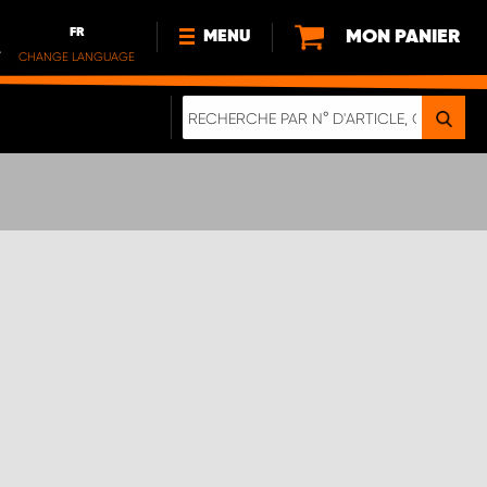
FR
MON PANIER
MENU
.
CHANGE LANGUAGE
DE
FR
NL
NOUVEAUTÉS
À PROPOS DE NOUS
DURABILITÉ
NOTRE BROCHURE NUMÉRIQUE