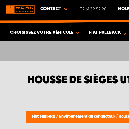
CONTACT
+32 61 39 52 90
NOUV
CHOISISSEZ VOTRE VÉHICULE
FIAT FULLBACK
VOIR LES RÉSULTATS -
343
ARTICLES
HOUSSE DE SIÈGES UT
Fiat Fullback
/
Environnement du conducteur
/
Houss