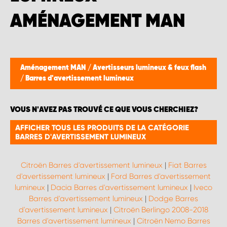
WORK SYSTEM BRUXELLES
AMÉNAGEMENT MAN
WORK SYSTEM LIMBURG-KEMPEN
WORK SYSTEM NAMUR
Aménagement MAN
/
Avertisseurs lumineux & feux flash
/
Barres d'avertissement lumineux
WORK SYSTEM WEST BY PRO-VAN
VOUS N'AVEZ PAS TROUVÉ CE QUE VOUS CHERCHIEZ?
AFFICHER TOUS LES PRODUITS DE LA CATÉGORIE
BARRES D'AVERTISSEMENT LUMINEUX
Citroën Barres d'avertissement lumineux
|
Fiat Barres
d'avertissement lumineux
|
Ford Barres d'avertissement
lumineux
|
Dacia Barres d'avertissement lumineux
|
Iveco
Barres d'avertissement lumineux
|
Dodge Barres
d'avertissement lumineux
|
Citroën Berlingo 2008-2018
Barres d'avertissement lumineux
|
Citroën Nemo Barres