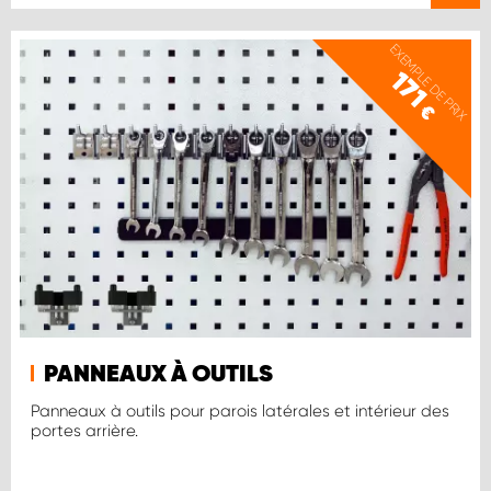
EXEMPLE DE PRIX
171
€
PANNEAUX À OUTILS
Panneaux à outils pour parois latérales et intérieur des
portes arrière.