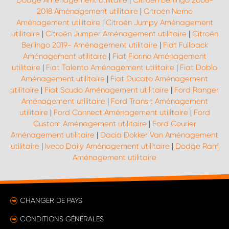
Dodge Aménagement utilitaire
|
Citroën Berlingo 2008-
2018 Aménagement utilitaire
|
Citroën Nemo
Aménagement utilitaire
|
Citroën Jumpy Aménagement
utilitaire
|
Citroën Jumper Aménagement utilitaire
|
Citroën
Berlingo 2019- Aménagement utilitaire
|
Fiat Fullback
Aménagement utilitaire
|
Fiat Fiorino Aménagement
utilitaire
|
Fiat Talento Aménagement utilitaire
|
Fiat Doblo
Aménagement utilitaire
|
Fiat Ducato Aménagement
utilitaire
|
Fiat Scudo Aménagement utilitaire
|
Ford Ranger
Aménagement utilitaire
|
Ford Transit Aménagement
utilitaire
|
Ford Connect Aménagement utilitaire
|
Ford
Custom Aménagement utilitaire
|
Ford Courier
Aménagement utilitaire
|
Dacia Dokker Van Aménagement
utilitaire
|
Iveco Daily Aménagement utilitaire
|
Dodge Ram
Aménagement utilitaire
CHANGER DE PAYS
CONDITIONS GÉNÉRALES