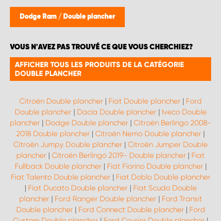
WORK SYSTEM BRUXELLES
Dodge Ram
/
Double plancher
WORK SYSTEM LIMBURG-KEMPEN
VOUS N'AVEZ PAS TROUVÉ CE QUE VOUS CHERCHIEZ?
WORK SYSTEM NAMUR
AFFICHER TOUS LES PRODUITS DE LA CATÉGORIE
DOUBLE PLANCHER
WORK SYSTEM WEST BY PRO-VAN
Citroën Double plancher
|
Fiat Double plancher
|
Ford
Double plancher
|
Dacia Double plancher
|
Iveco Double
plancher
|
Dodge Double plancher
|
Citroën Berlingo 2008-
2018 Double plancher
|
Citroën Nemo Double plancher
|
Citroën Jumpy Double plancher
|
Citroën Jumper Double
plancher
|
Citroën Berlingo 2019- Double plancher
|
Fiat
Fullback Double plancher
|
Fiat Fiorino Double plancher
|
Fiat Talento Double plancher
|
Fiat Doblo Double plancher
|
Fiat Ducato Double plancher
|
Fiat Scudo Double
plancher
|
Ford Ranger Double plancher
|
Ford Transit
Double plancher
|
Ford Connect Double plancher
|
Ford
Custom Double plancher
|
Ford Courier Double plancher
|