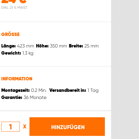
EXKL. 21 % MWST.
GRÖSSE
423
mm
350
mm
25
mm
Länge:
Höhe:
Breite:
1.3
kg
Gewicht:
INFORMATION
0.2
Min.
1
Tag
Montagezeit:
Versandbereit in:
36
Monate
Garantie:
X
HINZUFÜGEN