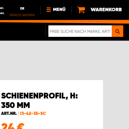
nkl.
DE
WARENKORB
MENÜ
xkl.
SPRACH ÄNDERN
DE
FR
NL
NEWS
ÜBER UNS
NACHHALTIGKEIT
SCHIENENPROFIL, H:
350 MM
ART.NR.
I3-42-35-SC
24
€