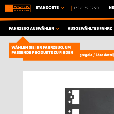
STANDORTE
+32 61 39 52 90
NE
FAHRZEUG AUSWÄHLEN
AUSGEWÄHLTES FAHRZ
ERGEBNISSE ANZEIGEN -
1856
WÄHLEN SIE IHR FAHRZEUG, UM
PASSENDE PRODUKTE ZU FINDEN
ARTIKEL
Fahrzeugeinrichtung & Fahrzeugregale
/
Lösa detalj