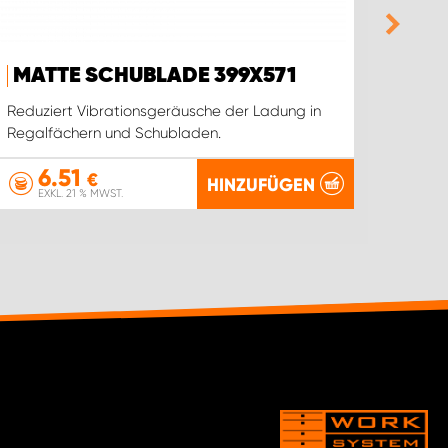
MATTE SCHUBLADE 399X571
PRO
Reduziert Vibrationsgeräusche der Ladung in
Stärk
Regalfächern und Schubladen.
6.51
1
€
HINZUFÜGEN
EXKL. 21 % MWST.
EX