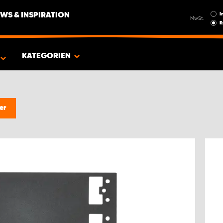
I
WS & INSPIRATION
MwSt.
E
EUG
KATEGORIEN
er