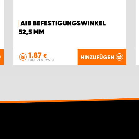
AIB BEFESTIGUNGSWINKEL
52,5 MM
1.87
€
HINZUFÜGEN
EXKL. 21 % MWST.