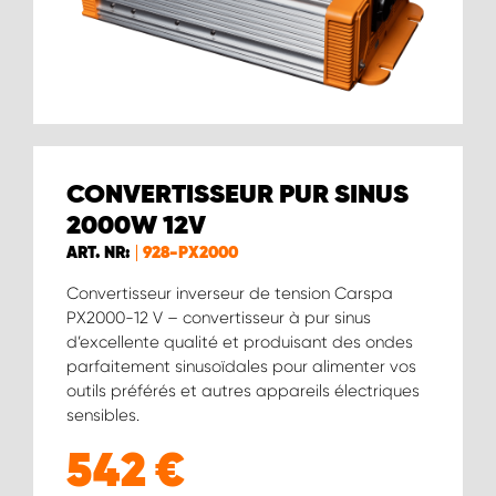
WORK SYSTEM BRUXELLES
WORK SYSTEM LIMBURG-KEMPEN
WORK SYSTEM NAMUR
CONVERTISSEUR PUR SINUS
WORK SYSTEM WEST BY PRO-VAN
2000W 12 V
ART. NR:
928-PX2000
Convertisseur inverseur de tension Carspa
PX2000-12 V – convertisseur à pur sinus
d’excellente qualité et produisant des ondes
parfaitement sinusoïdales pour alimenter vos
outils préférés et autres appareils électriques
sensibles.
542
€