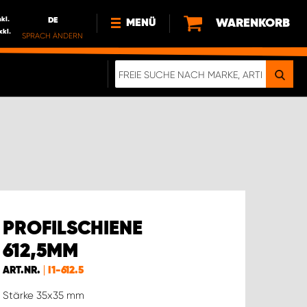
nkl.
DE
WARENKORB
MENÜ
xkl.
SPRACH ÄNDERN
DE
FR
NL
NEWS
ÜBER UNS
NACHHALTIGKEIT
PROFILSCHIENE
612,5MM
ART.NR.
I1-612.5
Stärke 35x35 mm