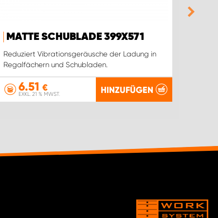
MATTE SCHUBLADE 399X571
PRO
Reduziert Vibrationsgeräusche der Ladung in
Stärk
Regalfächern und Schubladen.
6.51
1
€
HINZUFÜGEN
EXKL. 21 % MWST.
EX