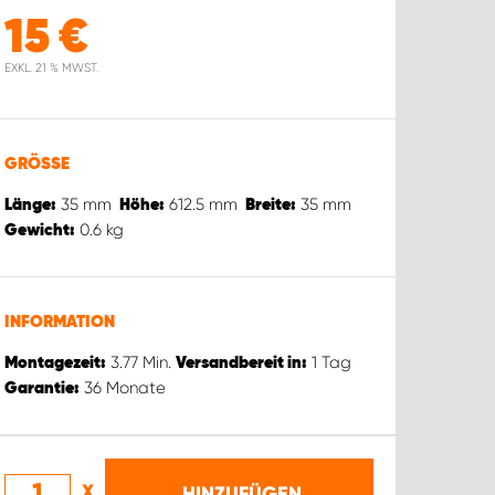
15
€
EXKL. 21 % MWST.
GRÖSSE
35
mm
612.5
mm
35
mm
Länge:
Höhe:
Breite:
0.6
kg
Gewicht:
INFORMATION
3.77
Min.
1
Tag
Montagezeit:
Versandbereit in:
36
Monate
Garantie:
X
HINZUFÜGEN