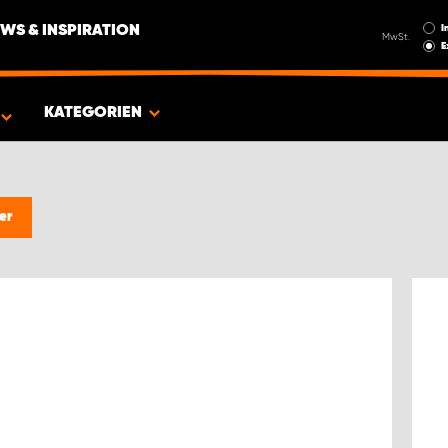
I
WS & INSPIRATION
MwSt.
E
EUG
KATEGORIEN
er