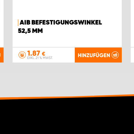
AIB BEFESTIGUNGSWINKEL
52,5 MM
1.87
€
HINZUFÜGEN
EXKL. 21 % MWST.